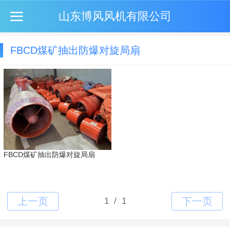
山东博风风机有限公司
FBCD煤矿抽出防爆对旋局扇
FBCD煤矿抽出防爆对旋局扇